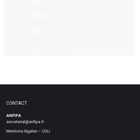
NDT
PSM
URG
U
CONTACT
ANFIPA
secretariat@anfipa.fr
Mentions légales
–
CGU