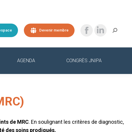
Recherche
espace
Devenir membre
La
La
:
page
page
Facebook
LinkedIn
AGENDA
CONGRÈS JNIPA
s'ouvre
s'ouvre
dans
dans
(MRC)
une
une
nouvelle
nouvelle
eints de MRC
. En soulignant les critères de diagnostic,
fenêtre
fenêtre
ité des soins prodigués.