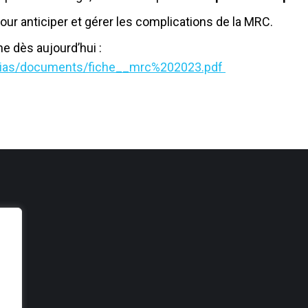
our anticiper et gérer les complications de la MRC.
e dès aujourd’hui :
medias/documents/fiche__mrc%202023.pdf