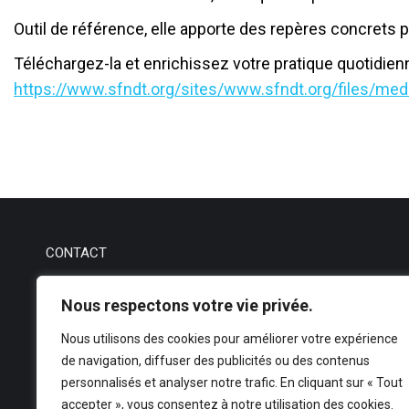
Outil de référence, elle apporte des repères concrets p
Téléchargez-la et enrichissez votre pratique quotidienn
https://www.sfndt.org/sites/www.sfndt.org/files/
CONTACT
ANFIPA
Nous respectons votre vie privée.
secretariat@anfipa.fr
Mentions légales
–
CGU
Nous utilisons des cookies pour améliorer votre expérience
de navigation, diffuser des publicités ou des contenus
personnalisés et analyser notre trafic. En cliquant sur « Tout
accepter », vous consentez à notre utilisation des cookies.