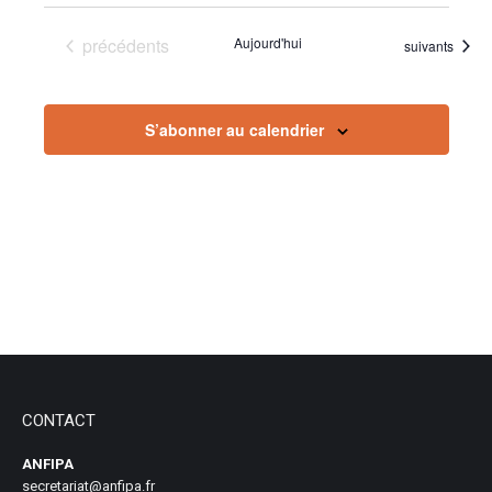
Évènements
précédents
Aujourd'hui
Évènements
suivants
S’abonner au calendrier
CONTACT
ANFIPA
secretariat@anfipa.fr