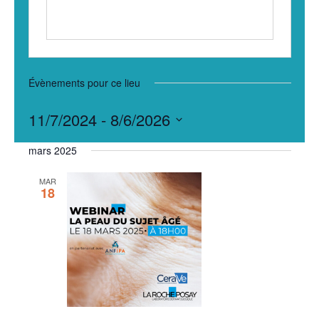
Évènements pour ce lieu
11/7/2024
 - 
8/6/2026
Sélectionnez
mars 2025
une
date.
MAR
18