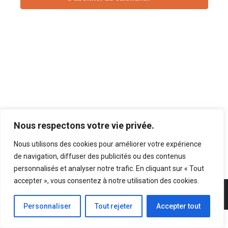
vues
Évènements
Nous respectons votre vie privée.
Nous utilisons des cookies pour améliorer votre expérience
de navigation, diffuser des publicités ou des contenus
personnalisés et analyser notre trafic. En cliquant sur « Tout
accepter », vous consentez à notre utilisation des cookies.
©2025 ANFIPA / OVERCOME. Copyright ©ANFIPA. Tout droit réservé.
Personnaliser
Tout rejeter
Accepter tout