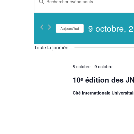
et
mot-
clé.
navigation
Rechercher
9 octobre, 
Aujourd'hui
Évènements
de
Sélectionnez
par
une
vues
Toute la journée
mot-
date.
clé.
Évènements
8 octobre
-
9 octobre
10ᵉ édition des J
Cité Internationale Universita