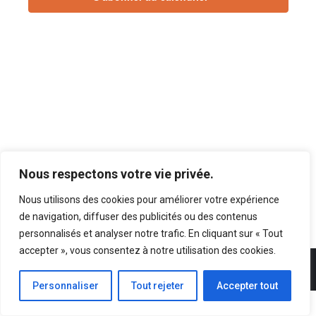
vues
Évènements
Nous respectons votre vie privée.
Nous utilisons des cookies pour améliorer votre expérience
de navigation, diffuser des publicités ou des contenus
personnalisés et analyser notre trafic. En cliquant sur « Tout
accepter », vous consentez à notre utilisation des cookies.
©2025 ANFIPA / OVERCOME. Copyright ©ANFIPA. Tout droit réservé.
Personnaliser
Tout rejeter
Accepter tout