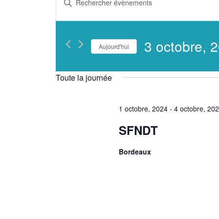
et
mot-
clé.
navigation
Rechercher
3 octobre, 
Aujourd'hui
Évènements
de
Sélectionnez
par
une
vues
Toute la journée
mot-
date.
clé.
Évènements
1 octobre, 2024
-
4 octobre, 20
SFNDT
Bordeaux