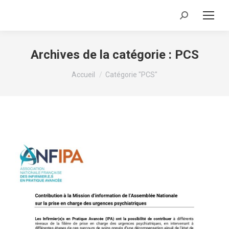
Recherche
:
Archives de la catégorie :
PCS
Vous êtes ici :
Accueil
Catégorie "PCS"