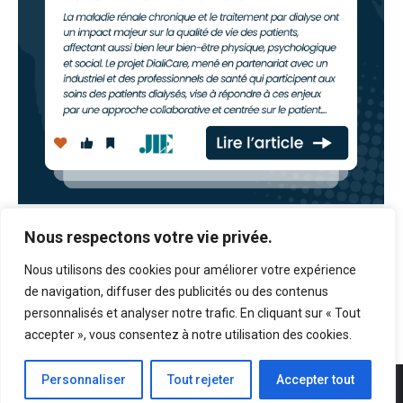
Néphrologie & Thérapeutique
Nous respectons votre vie privée.
ACTUALITES
Par
admin
mars 23, 2026
Nous utilisons des cookies pour améliorer votre expérience
de navigation, diffuser des publicités ou des contenus
personnalisés et analyser notre trafic. En cliquant sur « Tout
accepter », vous consentez à notre utilisation des cookies.
Personnaliser
Tout rejeter
Accepter tout
©2025 ANFIPA / OVERCOME. Copyright ©ANFIPA. Tout droit réservé.