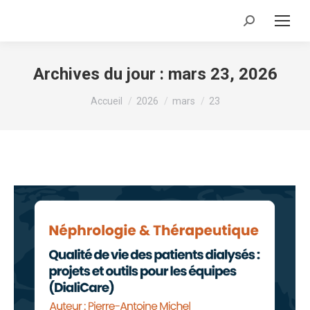
Recherche
:
Archives du jour :
mars 23, 2026
Vous êtes ici :
Accueil
2026
mars
23