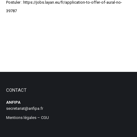
Postuler : https://jobs.layan.eu/fr/application-to-offer-of-aural-no-
39787
CONTACT
ANFIPA
secretariat@anfipa.fr
Mentions légales
–
CGU