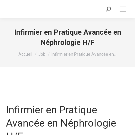
Recherche
:
Infirmier en Pratique Avancée en
Néphrologie H/F
Vous êtes ici :
Accueil
Job
Infirmier en Pratique Avancée en…
Infirmier en Pratique
Avancée en Néphrologie