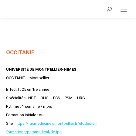
Recherche
:
OCCITANIE
UNIVERSITÉ DE MONTPELLIER-NIMES
OCCITANIE – Montpellier
Effectif : 25 en 1re année
Spécialités : NDT – OHO – PCS – PSM – URG
Rythme : 1 semaine / mois
Formation initiale : oui
Site :
https://facmedecine.umontpellier.fr/etudes-et-
formations/paramedical/de-ipa