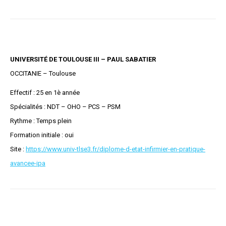
UNIVERSITÉ DE TOULOUSE III – PAUL SABATIER
OCCITANIE – Toulouse
Effectif : 25 en 1è année
Spécialités : NDT – OHO – PCS – PSM
Rythme : Temps plein
Formation initiale : oui
Site :
https://www.univ-tlse3.fr/diplome-d-etat-infirmier-en-pratique-
avancee-ipa