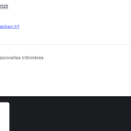
2025
alcham.fr/f
sionnelles infirmières