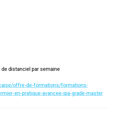
 de distanciel par semaine
ncaise/offre-de-formations/formations-
irmier-en-pratique-avancee-ipa-grade-master