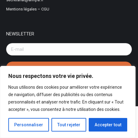
Mentions légales
–
CGU
NEWSLETTER
Nous respectons votre vie privée.
Nous utilisons des cookies pour améliorer votre expérience
©2025 ANFIPA / OVERCOME. Copyright ©ANFIPA. Tout droit réservé.
de navigation, diffuser des publicités ou des contenus
personnalisés et analyser notre trafic. En cliquant sur « Tout
accepter », vous consentez à notre utilisation des cookies.
Personnaliser
Tout rejeter
Accepter tout