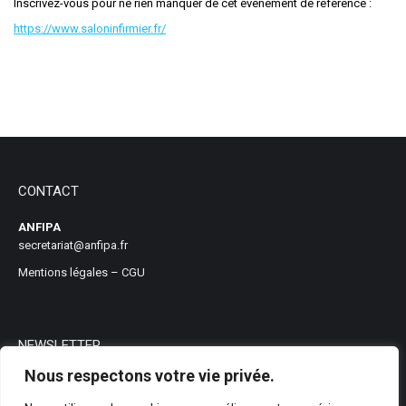
Inscrivez-vous pour ne rien manquer de cet événement de référence :
https://www.saloninfirmier.fr/
CONTACT
ANFIPA
secretariat@anfipa.fr
Mentions légales
–
CGU
NEWSLETTER
Nous respectons votre vie privée.