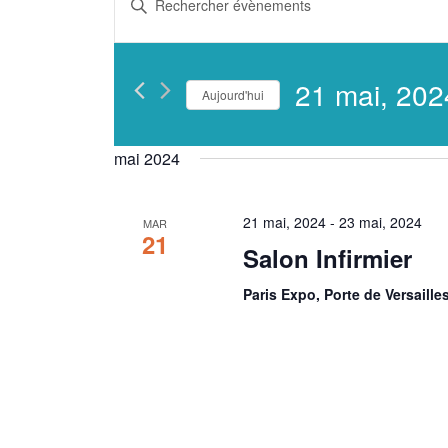
et
mot-
clé.
navigation
Rechercher
21 mai, 202
Aujourd'hui
Évènements
de
Sélectionnez
par
une
vues
mai 2024
mot-
date.
clé.
Évènements
21 mai, 2024
-
23 mai, 2024
MAR
21
Salon Infirmier
Paris Expo, Porte de Versaille